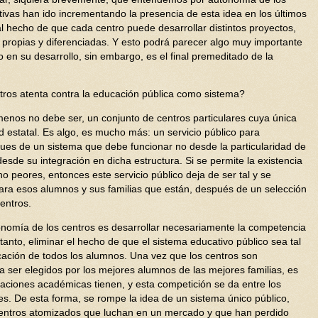
ativas han ido incrementando la presencia de esta idea en los últimos
l hecho de que cada centro puede desarrollar distintos proyectos,
propias y diferenciadas. Y esto podrá parecer algo muy importante
en su desarrollo, sin embargo, es el final premeditado de la
tros atenta contra la educación pública como sistema?
menos no debe ser, un conjunto de centros particulares cuya única
ad estatal. Es algo, es mucho más: un servicio público para
 pues de un sistema que debe funcionar no desde la particularidad de
sde su integración en dicha estructura. Si se permite la existencia
peores, entonces este servicio público deja de ser tal y se
para esos alumnos y sus familias que están, después de un selección
centros.
onomía de los centros es desarrollar necesariamente la competencia
o tanto, eliminar el hecho de que el sistema educativo público sea tal
cación de todos los alumnos. Una vez que los centros son
 ser elegidos por los mejores alumnos de las mejores familias, es
aciones académicas tienen, y esta competición se da entre los
tes. De esta forma, se rompe la idea de un sistema único público,
centros atomizados que luchan en un mercado y que han perdido