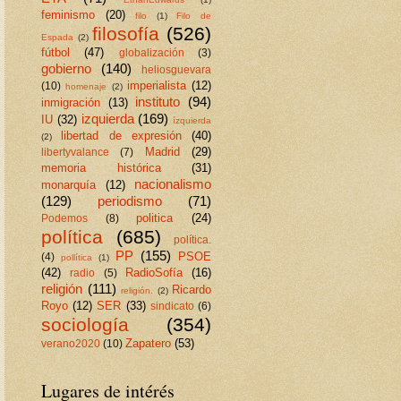
feminismo
(20)
filo
(1)
Filo de
filosofía
(526)
Espada
(2)
fútbol
(47)
globalización
(3)
gobierno
(140)
heliosguevara
imperialista
(12)
(10)
homenaje
(2)
instituto
(94)
inmigración
(13)
izquierda
(169)
IU
(32)
ízquierda
libertad de expresión
(40)
(2)
Madrid
(29)
libertyvalance
(7)
memoria histórica
(31)
nacionalismo
monarquía
(12)
(129)
periodismo
(71)
politica
(24)
Podemos
(8)
política
(685)
política.
PP
(155)
PSOE
(4)
pollítica
(1)
(42)
RadioSofía
(16)
radio
(5)
religión
(111)
Ricardo
religión.
(2)
Royo
(12)
SER
(33)
sindicato
(6)
sociología
(354)
Zapatero
(53)
verano2020
(10)
Lugares de intérés