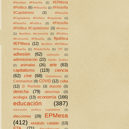
#EPMesa
#Navidad #Filosofía
(1)
#Política
(6)
#Filosofía
#Filosofía
(2)
#Capitalismo
(3)
#Filosofía
#Capitalismo #Política #Izquierda
(1)
#Filosofía
#Filosofía #Política
(2)
#Política #Capitalismo
(3)
#Política
(1)
#política #economía
(1)
#Política
#política
#Economía #Filosofía
(1)
#EPMesa
(12)
#política #EPMesa
#Filosofía
(1)
#RadioSofia
(1)
´PP
(1)
adhesión
(62)
adhesión.
(1)
administración
(22)
Adolfo Suárez
arte
(63)
animales
(26)
(2)
capitalismo
(119)
ciencia
(62)
cine
(68)
Ciudadanos
(2)
COVID
(12)
cuba
Coronavirus
(9)
(12)
D. Pocholo
(3)
deporte
(3)
derecha
(79)
derechas
(3)
economía
(166)
ecología
(13)
educación
(387)
educación política capitalismo
(1)
EPMesa
elecciones
(29)
(412)
estatuto catalán
(13)
ETA
(71)
EthanEdwards
(1)