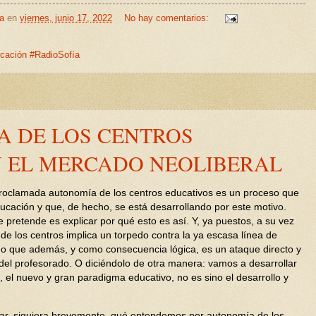
a
en
viernes, junio 17, 2022
No hay comentarios:
cación #RadioSofía
A DE LOS CENTROS
Y EL MERCADO NEOLIBERAL
proclamada autonomía de los centros educativos es un proceso que
ducación y que, de hecho, se está desarrollando por este motivo.
e pretende es explicar por qué esto es así. Y, ya puestos, a su vez
de los centros implica un torpedo contra la ya escasa línea de
sino que además, y como consecuencia lógica, es un ataque directo y
a del profesorado. O diciéndolo de otra manera: vamos a desarrollar
 el nuevo y gran paradigma educativo, no es sino el desarrollo y
lar, siquiera brevemente, qué entendemos por autonomía de los