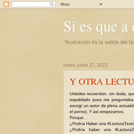
Si es que a 
"Ilustración es la salida del
lunes, junio 27, 2022
Y OTRA LECTU
Ustedes recuerdan, sin duda, q
espabilado pues me preguntaba 
escogí un autor de plena actuali
el porno). Y así empezamos.
Porque...
¿Podría Haber una #LecturaTextosFi
¿Podría haber una #LecturaT