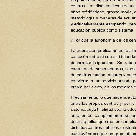
centros. Las distintas leyes educ
años refiriéndose, grosso modo, a
metodología y maneras de actuar 
y educativamente estupendo, pero 
educación pública como sistema.
¿Por qué la autonomía de los cen
La educación pública no es, o al 
conexión entre sí sea su titularid
desarrollar la igualdad. Se trata
cada uno de sus miembros, sino de
de centros mucho mejores y mucho 
convierte en un servicio privado 
previa por cierto, en los mejores 
Precisamente, lo que hace la aut
entre los propios centros y, por l
sistema cuya finalidad sea la edu
autónomos, compiten entre sí para
decir aquellos que menos complic
distintos centros públicos existen
sustituyéndose por un grupo de 