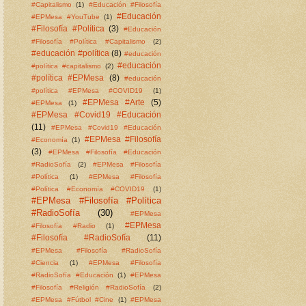
#Capitalismo
(1)
#Educación #Filosofía
#Educación
#EPMesa #YouTube
(1)
#Filosofía #Política
(3)
#Educación
#Filosofía #Política #Capitalismo
(2)
#educación #política
(8)
#educación
#educación
#política #capitalismo
(2)
#política #EPMesa
(8)
#educación
#política #EPMesa #COVID19
(1)
#EPMesa #Arte
(5)
#EPMesa
(1)
#EPMesa #Covid19 #Educación
(11)
#EPMesa #Covid19 #Educación
#EPMesa #Filosofía
#Economía
(1)
(3)
#EPMesa #Filosofía #Educación
#RadioSofía
(2)
#EPMesa #Filosofía
#Política
(1)
#EPMesa #Filosofía
#Política #Economía #COVID19
(1)
#EPMesa #Filosofía #Política
#RadioSofía
(30)
#EPMesa
#EPMesa
#Filosofía #Radio
(1)
#Filosofía #RadioSofía
(11)
#EPMesa #Filosofía #RadioSofía
#Ciencia
(1)
#EPMesa #Filosofía
#RadioSofía #Educación
(1)
#EPMesa
#Filosofía #Religión #RadioSofía
(2)
#EPMesa #Fútbol #Cine
(1)
#EPMesa