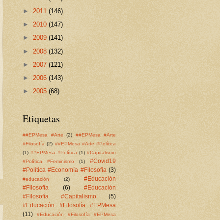
►
2011
(146)
►
2010
(147)
►
2009
(141)
►
2008
(132)
►
2007
(121)
►
2006
(143)
►
2005
(68)
Etiquetas
##EPMesa #Arte
(2)
##EPMesa #Arte
#Filosofía
(2)
##EPMesa #Arte #Política
(1)
##EPMesa #Política
(1)
#Capitalismo
#Covid19
#Política #Feminismo
(1)
#Política #Economía #Filosofía
(3)
#Educación
#educación
(2)
#Filosofía
(6)
#Educación
#Filosofía #Capitalismo
(5)
#Educación #Filosofía #EPMesa
(11)
#Educación #Filosofía #EPMesa