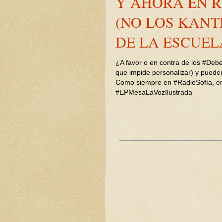
Y AHORA EN R
(NO LOS KANT
DE LA ESCUEL
¿A favor o en contra de los #Debe
que impide personalizar) y pueden
Como siempre en #RadioSofía, en
#EPMesaLaVozIlustrada