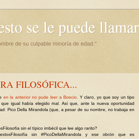
esto se le puede llamar
 hombre de su culpable minoría de edad."
RA FILOSÓFICA...
ue
en la anterior no pude leer a Boecio
. Y claro, yo que soy un tipo
que igual había elegido mal. Así que, ante la nueva oportunidad
dad: Pico Della Mirandola (que, a pesar de su nombre, no trabaja en
losofía sin el típico imbécil que lee algo rarito?
extosFilosofía sin #PicoDellaMirandola y ese obrón que es